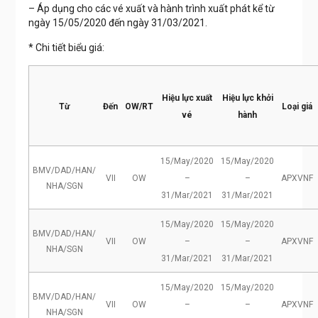
– Áp dụng cho các vé xuất và hành trình xuất phát kể từ
ngày 15/05/2020 đến ngày 31/03/2021.
* Chi tiết biểu giá:
Hiệu lực xuất
Hiệu lực khởi
Từ
Đến
OW/RT
Loại giá
vé
hành
15/May/2020
15/May/2020
BMV/DAD/HAN/
VII
OW
–
–
APXVNF
NHA/SGN
31/Mar/2021
31/Mar/2021
15/May/2020
15/May/2020
BMV/DAD/HAN/
VII
OW
–
–
APXVNF
NHA/SGN
31/Mar/2021
31/Mar/2021
15/May/2020
15/May/2020
BMV/DAD/HAN/
VII
OW
–
–
APXVNF
NHA/SGN