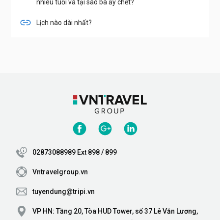
nhiêu tuổi và tại sao bà ấy chết?
Lịch nào dài nhất?
02873088989 Ext 898 / 899
Vntravelgroup.vn
tuyendung@tripi.vn
VP HN: Tầng 20, Tòa HUD Tower, số 37 Lê Văn Lương,