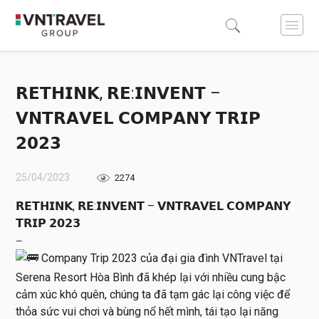
𝗥𝗘𝗧𝗛𝗜𝗡𝗞, 𝗥𝗘:𝗜𝗡𝗩𝗘𝗡𝗧 –
𝗩𝗡𝗧𝗥𝗔𝗩𝗘𝗟 𝗖𝗢𝗠𝗣𝗔𝗡𝗬 𝗧𝗥𝗜𝗣
𝟮𝟬𝟮𝟯
25/04/2023
2274
𝗥𝗘𝗧𝗛𝗜𝗡𝗞, 𝗥𝗘:𝗜𝗡𝗩𝗘𝗡𝗧 – 𝗩𝗡𝗧𝗥𝗔𝗩𝗘𝗟 𝗖𝗢𝗠𝗣𝗔𝗡𝗬
𝗧𝗥𝗜𝗣 𝟮𝟬𝟮𝟯
—
Company Trip 2023 của đại gia đình VNTravel tại
Serena Resort Hòa Bình đã khép lại với nhiều cung bậc
cảm xúc khó quên, chúng ta đã tạm gác lại công việc để
thỏa sức vui chơi và bùng nổ hết mình, tái tạo lại năng