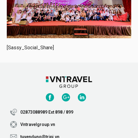
[Sassy_Social_Share]
02873088989 Ext 898 / 899
Vntravelgroup.vn
tuyendung@tripi.vn