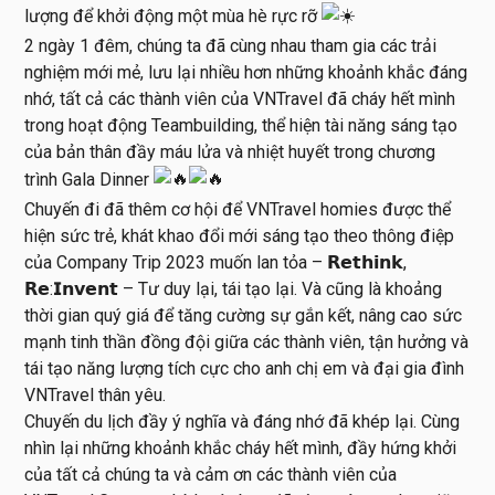
lượng để khởi động một mùa hè rực rỡ
2 ngày 1 đêm, chúng ta đã cùng nhau tham gia các trải
nghiệm mới mẻ, lưu lại nhiều hơn những khoảnh khắc đáng
nhớ, tất cả các thành viên của VNTravel đã cháy hết mình
trong hoạt động Teambuilding, thể hiện tài năng sáng tạo
của bản thân đầy máu lửa và nhiệt huyết trong chương
trình Gala Dinner
Chuyến đi đã thêm cơ hội để VNTravel homies được thể
hiện sức trẻ, khát khao đổi mới sáng tạo theo thông điệp
của Company Trip 2023 muốn lan tỏa – 𝗥𝗲𝘁𝗵𝗶𝗻𝗸,
𝗥𝗲:𝗜𝗻𝘃𝗲𝗻𝘁 – Tư duy lại, tái tạo lại. Và cũng là khoảng
thời gian quý giá để tăng cường sự gắn kết, nâng cao sức
mạnh tinh thần đồng đội giữa các thành viên, tận hưởng và
tái tạo năng lượng tích cực cho anh chị em và đại gia đình
VNTravel thân yêu.
Chuyến du lịch đầy ý nghĩa và đáng nhớ đã khép lại. Cùng
nhìn lại những khoảnh khắc cháy hết mình, đầy hứng khởi
của tất cả chúng ta và cảm ơn các thành viên của